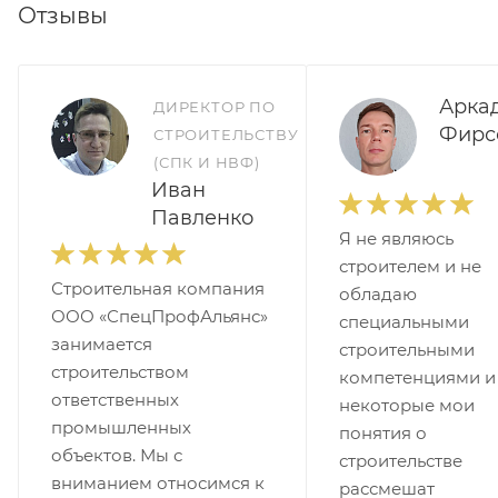
Отзывы
Арка
ДИРЕКТОР ПО
Фирс
СТРОИТЕЛЬСТВУ
(СПК И НВФ)
Иван
Павленко
Я не являюсь
строителем и не
Строительная компания
обладаю
ООО «СпецПрофАльянс»
специальными
занимается
строительными
строительством
компетенциями и
ответственных
некоторые мои
промышленных
понятия о
объектов. Мы с
строительстве
вниманием относимся к
рассмешат