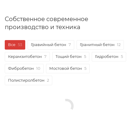
Собственное современное
производство и техника
Все
53
Гравийный бетон
7
Гранитный бетон
12
Керамзитобетон
7
Тощий бетон
5
Гидробетон
5
Фибробетон
10
Мостовой бетон
5
Полистиролбетон
2