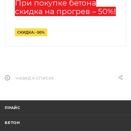
При покупке бетона
скидка на прогрев – 50%!
СКИДКА: -50%
НАЗАД К СПИСКУ
ПРАЙС
БЕТОН