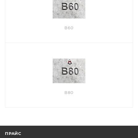
В60
В80
ПРАЙС