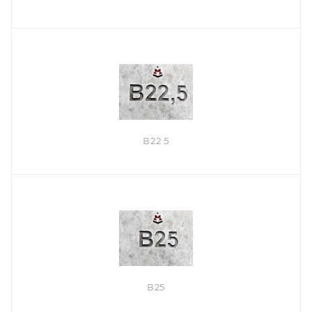
В22 5
В25