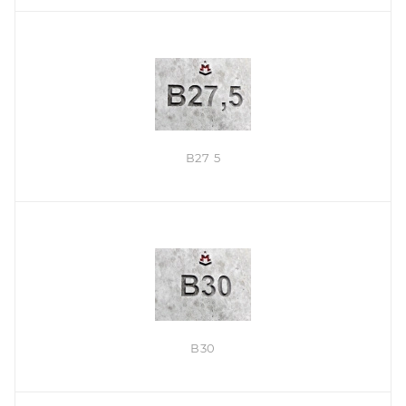
В27 5
В30