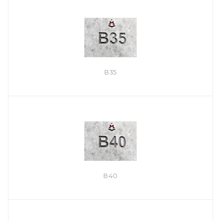
В35
В40