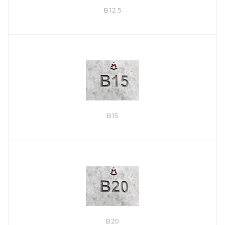
В12 5
В15
В20