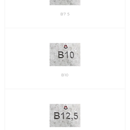
В7 5
В10