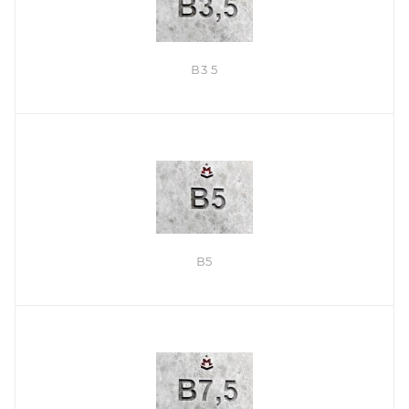
В3 5
В5