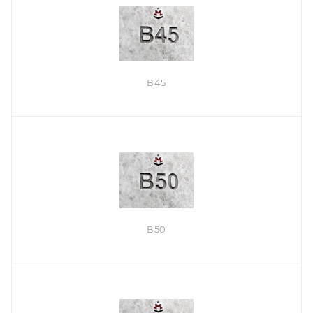
В45
В50