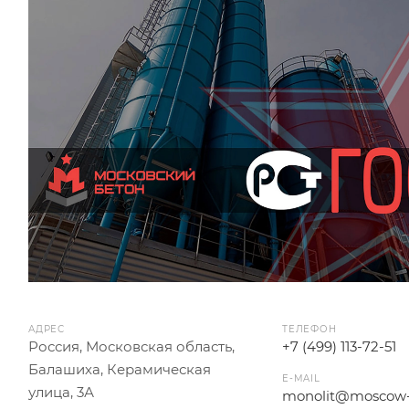
АДРЕС
ТЕЛЕФОН
Россия, Московская область,
+7 (499) 113-72-51
Балашиха, Керамическая
E-MAIL
улица, 3А
monolit@moscow-