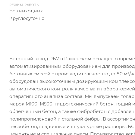
РЕЖИМ РАБОТЫ
Без выходных
Круглосуточно
Бетонный завод РБУ в Раменском оснащён соврем
автоматизированным оборудованием для производ
бетонных смесей с производительностью до 80 м³/ча
оборудован высокоточным дозирующим комплексо
автоматического контроля качества и лабораторией
оперативного анализа состава. Мы выпускаем това
марок М100–М500, гидротехнический бетон, тощий 
облегчённый бетон, а также фибробетон с добавле
полипропиленовой и стальной фибры. В ассортиме
пескобетон, кладочные и штукатурные растворы, БСТ
цементные и специальные смеси. Производство ведё