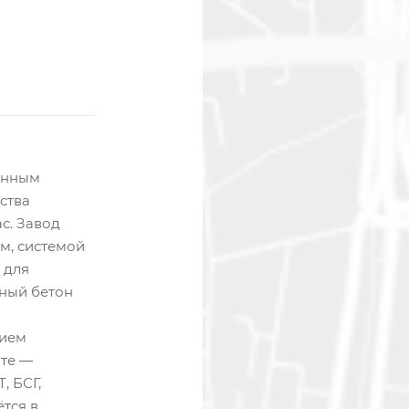
енным
ства
с. Завод
м, системой
 для
рный бетон
и
нием
нте —
, БСГ,
тся в