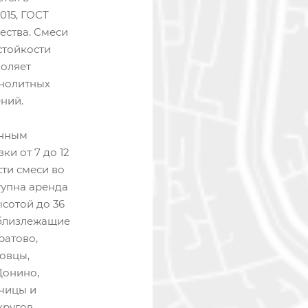
015, ГОСТ
ества. Смеси
стойкости
воляет
онолитных
ний.
енным
и от 7 до 12
ти смеси во
тупна аренда
ысотой до 36
 близлежащие
ратово,
овцы,
Донино,
ечицы и
ругов.