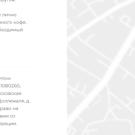
е лично
нного кофе.
обходимый
етон»
1080260,
Московская
Доллежаля, д.
право на
вии со
ерации.