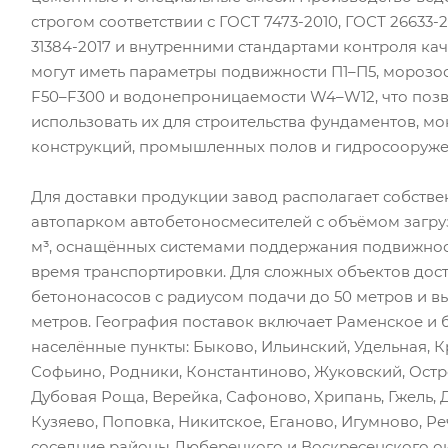
строгом соответствии с ГОСТ 7473-2010, ГОСТ 26633-2
31384-2017 и внутренними стандартами контроля кач
могут иметь параметры подвижности П1–П5, морозо
F50–F300 и водонепроницаемости W4–W12, что поз
использовать их для строительства фундаментов, м
конструкций, промышленных полов и гидросооруже
Для доставки продукции завод располагает собств
автопарком автобетоносмесителей с объёмом загрузк
м³, оснащённых системами поддержания подвижнос
время транспортировки. Для сложных объектов дос
бетононасосов с радиусом подачи до 50 метров и в
метров. География поставок включает Раменское и
населённые пункты: Быково, Ильинский, Удельная, К
Софьино, Родники, Константиново, Жуковский, Остр
Дубовая Роща, Верейка, Сафоново, Хрипань, Гжель, 
Кузяево, Поповка, Никитское, Еганово, Игумново, Р
соседние районы Люберецкого и Воскресенского ок