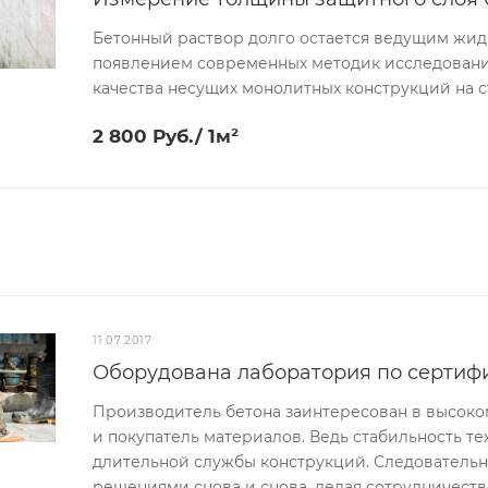
Бетонный раствор долго остается ведущим жид
появлением современных методик исследовани
качества несущих монолитных конструкций на с
2 800 Руб./ 1м²
11.07.2017
Оборудована лаборатория по сертиф
Производитель бетона заинтересован в высоком
и покупатель материалов. Ведь стабильность те
длительной службы конструкций. Следовательно
решениями снова и снова, делая сотрудничест