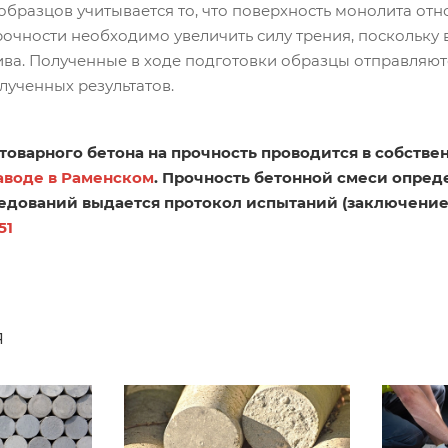
образцов учитывается то, что поверхность монолита отн
очности необходимо увеличить силу трения, поскольку в
ва. Полученные в ходе подготовки образцы отправляю
лученных результатов.
товарного бетона на прочность проводится в собств
аводе в Раменском
. Прочность бетонной смеси опре
едований выдается протокол испытаний (заключение э
51
я