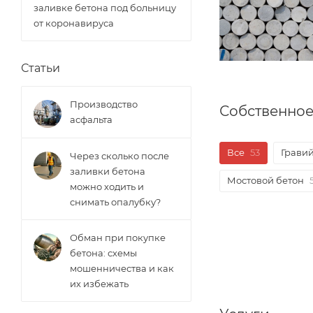
заливке бетона под больницу
от коронавируса
Статьи
Производство
Собственное
асфальта
Все
53
Грави
Через сколько после
заливки бетона
Мостовой бетон
можно ходить и
снимать опалубку?
Обман при покупке
бетона: схемы
мошенничества и как
их избежать