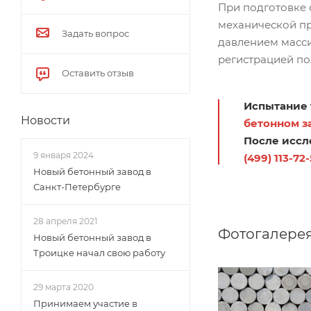
При подготовке 
механической пр
Задать вопрос
давлением масси
регистрацией по
Оставить отзыв
Испытание 
Новости
бетонном з
После иссл
9 января 2024
(499) 113-72-
Новый бетонный завод в
Санкт-Петербурге
28 апреля 2021
Фотогалере
Новый бетонный завод в
Троицке начал свою работу
29 марта 2020
Принимаем участие в