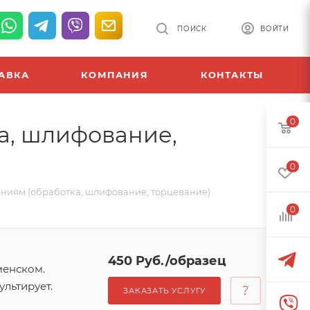
ПОИСК
ВОЙТИ
АВКА
КОМПАНИЯ
КОНТАКТЫ
0
а, шлифование,
0
аниям (обработка, шлифование, торцевание)
0
450 Руб./образец
менском.
льтирует.
ЗАКАЗАТЬ УСЛУГУ