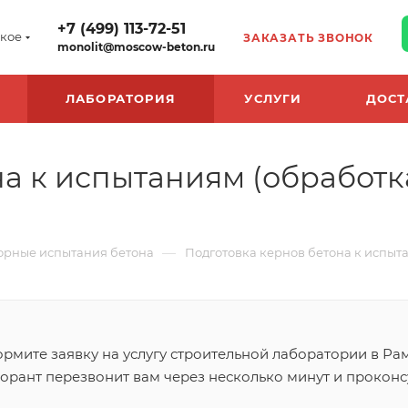
+7 (499) 113-72-51
кое
ЗАКАЗАТЬ ЗВОНОК
monolit@moscow-beton.ru
ЛАБОРАТОРИЯ
УСЛУГИ
ДОСТ
на к испытаниям (обработк
—
орные испытания бетона
Подготовка кернов бетона к испыт
рмите заявку на услугу строительной лаборатории в Ра
орант перезвонит вам через несколько минут и проконсу