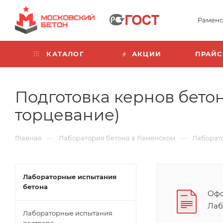
Раменс
КАТАЛОГ
АКЦИИ
ПРАЙС
Подготовка кернов бето
торцевание)
—
—
Главная
Лаборатория бетона в Раменском
Лаборат
Лабораторные испытания
бетона
Офо
Лаб
Лабораторные испытания